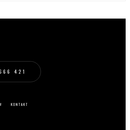
199,00
zł
WYBIERZ OPCJE
666 421‬
W
KONTAKT