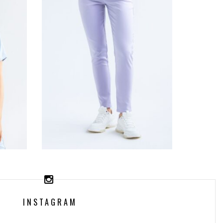
A
SPODNIE MEDYCZNE
 Z
DAMSKIE SCRUBS
EA™
EVE™ – LILA
INSTAGRAM