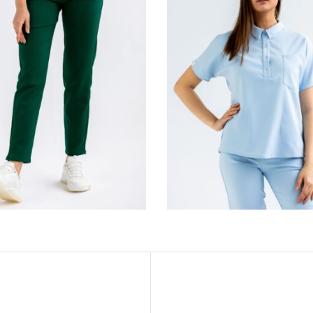
PODNIE MEDYCZNE
BLUZA MEDYCZN
DAMSKIE SCRUBS
DAMSKA SCRUBS
™ – FOREST GREEN
KOŁNIERZYKIEM L
– BABY BLUE