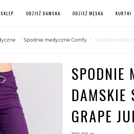
SKLEP
ODZIEŻ DAMSKA
ODZIEŻ MĘSKA
KURTKI
dyczne
⁄
Spodnie medyczne Comfy
⁄
Spodnie medycz
a
Dostawy, Zwroty, Wymiany
BLUZA
Polityka prywatności, Regulamin
MEDYCZNA
SPODNIE 
DAMSKA
SCRUBS Z
DAMSKIE 
KOŁNIERZYKIEM
LEA™ – CORAL
PROTECT
GRAPE JU
199,00
zł