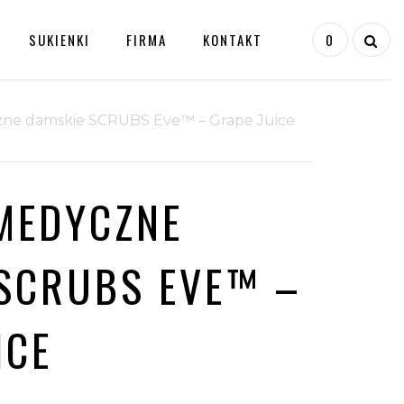
SUKIENKI
FIRMA
KONTAKT
0
ne damskie SCRUBS Eve™ – Grape Juice
Tabela Rozmiarów
BLUZA
Formularz Zwrotu
MEDYCZNE
MEDYCZNA
Śledzenie Przesyłki
DAMSKA
SCRUBS Z
SCRUBS EVE™ –
Koszyk
KOŁNIERZYKIEM
LEA™ – WHITE
ICE
199,00
zł