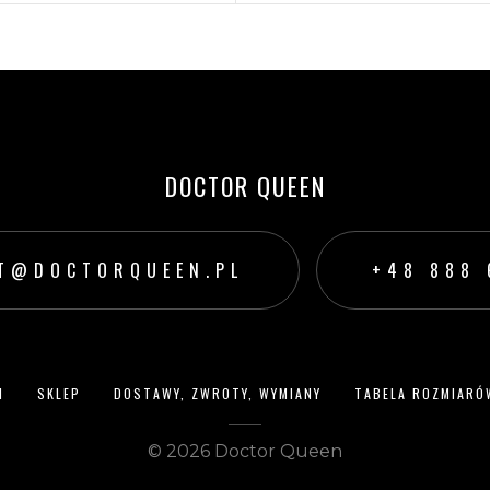
199,00
zł
199,00
zł
WYBIERZ OPCJE
WYBIERZ OPCJE
DOCTOR QUEEN
T@DOCTORQUEEN.PL
‭+48 888 
N
SKLEP
DOSTAWY, ZWROTY, WYMIANY
TABELA ROZMIARÓ
© 2026 Doctor Queen