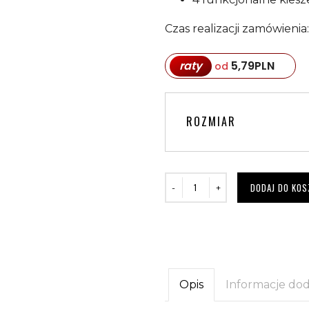
Czas realizacji zamówienia
raty
5,79
PLN
od
ROZMIAR
DODAJ DO KOS
Opis
Informacje do