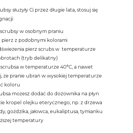
ubsy służyły Ci przez długie lata, stosuj się
nacji:
z scrubsy w osobnym praniu
 pierz z podobnymi kolorami
odświeżenia pierz scrubs w temperaturze
obrotach (tryb delikatny)
 scrubsa w temperaturze 40°C, a nawet
j, że pranie ubrań w wysokiej temperaturze
ść koloru
rubsa możesz dodać do dozownika na płyn
cie kropel olejku eterycznego, np. z drzewa
y, goździka, jałowca, eukaliptusa, tymianku
iższej temperatury