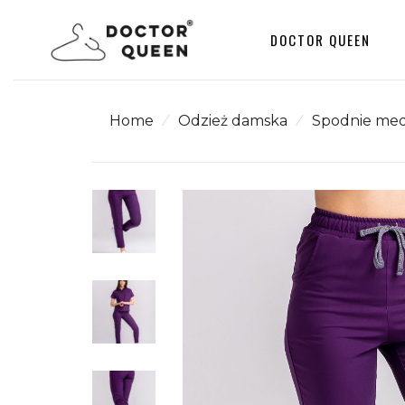
DOCTOR QUEEN
Home
⁄
Odzież damska
⁄
Spodnie me
Odzież damska
Kurtka BOMBERKA damsk
Heather™ – Black
Odzież męska
Bluza medyczna damska
Outlet
SCRUBS z kołnierzykiem
Lea™ – Forest Green
Bluza medyczna damska
SCRUBS z kołnierzykiem
Lea™ – Mint