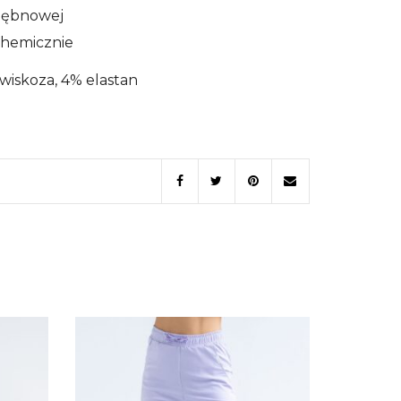
 bębnowej
chemicznie
wiskoza, 4% elastan