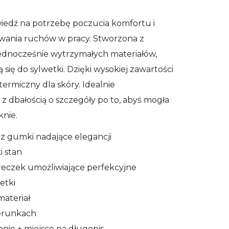
edź na potrzebę poczucia komfortu i
wania ruchów w pracy. Stworzona z
jednocześnie wytrzymałych materiałów,
̨ się do sylwetki. Dzięki wysokiej zawartości
ermiczny dla skóry. Idealnie
 dbałością o szczegóły po to, abyś mogła
knie.
 gumki nadające elegancji
 stan
reczek umożliwiające perfekcyjne
etki
materiał
ierunkach
enie + miejsce na długopis