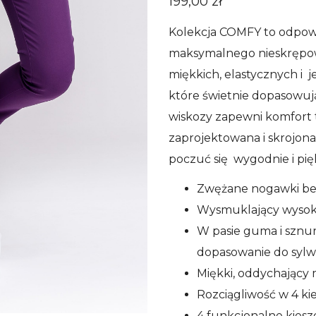
199,00
zł
Kolekcja COMFY to odpowi
maksymalnego nieskrępo
miękkich, elastycznych i 
które świetnie dopasowuja
wiskozy zapewni komfort t
zaprojektowana i skrojona z
poczuć się wygodnie i pię
Zwężane nogawki bez
Wysmuklający wysoki
W pasie guma i sznu
dopasowanie do sylw
Miękki, oddychający 
Rozciągliwość w 4 k
4 funkcjonalne kiesz