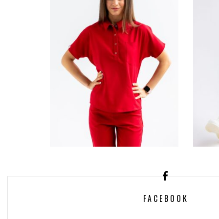
BLUZA MEDYCZNA
S
DAMSKA SCRUBS Z
KOŁNIERZYKIEM LEA™
EVE
FACEBOOK
– RED WINE