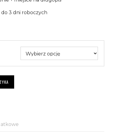
: do 3 dni roboczych
ZYKA
datkowe