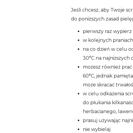
Jeśli chcesz, aby Twoje scr
do poniższych zasad pielęg
pierwszy raz wypier
w kolejnych praniach
na co dzień w celu 
30°C na najniższych 
możesz również prać
60°C, jednak pamięta
może skracać trwało
w celu odkażenia sc
do płukania kilkanaś
herbacianego, lawend
prasuj używając najn
nie wybielaj