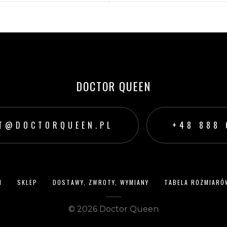
199,00
zł
199,00
zł
WYBIERZ OPCJE
WYBIERZ OPCJE
DOCTOR QUEEN
T@DOCTORQUEEN.PL
‭+48 888 
N
SKLEP
DOSTAWY, ZWROTY, WYMIANY
TABELA ROZMIARÓ
© 2026 Doctor Queen