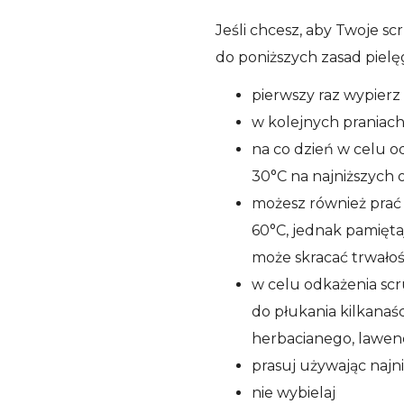
Jeśli chcesz, aby Twoje scr
do poniższych zasad pielęg
pierwszy raz wypier
w kolejnych praniach
na co dzień w celu o
30°C na najniższych 
możesz również prać
60°C, jednak pamięta
może skracać trwało
w celu odkażenia sc
do płukania kilkanaś
herbacianego, lawend
prasuj używając najn
nie wybielaj