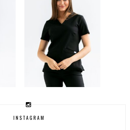
RY
BLUZA MEDYCZNA
S
DAMSKA SCRUBS
CK
ESTHER™ – BLACK
INSTAGRAM