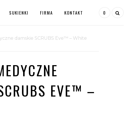
SUKIENKI
FIRMA
KONTAKT
0
yczne damskie SCRUBS Eve™ – White
Tabela Rozmiarów
BLUZA
Formularz Zwrotu
MEDYCZNE
MEDYCZNA
Śledzenie Przesyłki
DAMSKA
SCRUBS Z
SCRUBS EVE™ –
Koszyk
KOŁNIERZYKIEM
LEA™ – WHITE
199,00
zł