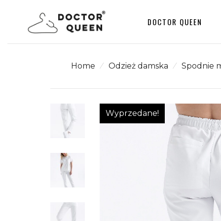
DOCTOR QUEEN
Home
⁄
Odzież damska
⁄
Spodnie 
Odzież damska
Kurtka BOMBERKA damsk
Heather™ – Black
Odzież męska
Wyprzedane!
Bluza medyczna damska
Outlet
SCRUBS z kołnierzykiem
Lea™ – Forest Green
Bluza medyczna damska
SCRUBS z kołnierzykiem
Lea™ – Mint