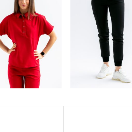
BLUZA MEDYCZNA
SPODNIE JOGGE
AMSKA SCRUBS Z
DAMSKIE SCRUB
ŁNIERZYKIEM LEA™
JUDITH™ – BLA
– RED WINE