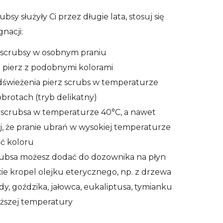
ubsy służyły Ci przez długie lata, stosuj się
nacji:
z scrubsy w osobnym praniu
 pierz z podobnymi kolorami
dświeżenia pierz scrubs w temperaturze
obrotach (tryb delikatny)
 scrubsa w temperaturze 40°C, a nawet
j, że pranie ubrań w wysokiej temperaturze
ść koloru
rubsa możesz dodać do dozownika na płyn
cie kropel olejku eterycznego, np. z drzewa
y, goździka, jałowca, eukaliptusa, tymianku
iższej temperatury