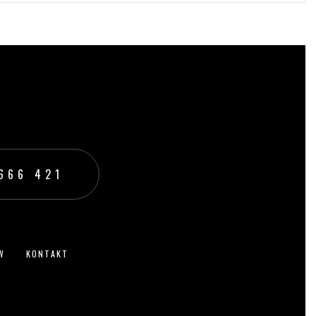
199,00
zł
WYBIERZ OPCJE
666 421‬
W
KONTAKT