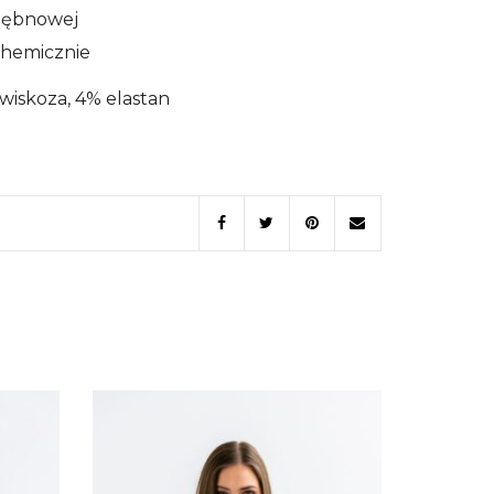
 bębnowej
chemicznie
wiskoza, 4% elastan