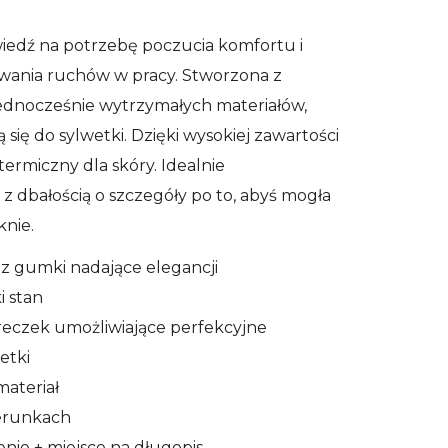
edź na potrzebę poczucia komfortu i
wania ruchów w pracy. Stworzona z
jednocześnie wytrzymałych materiałów,
̨ się do sylwetki. Dzięki wysokiej zawartości
ermiczny dla skóry. Idealnie
 dbałością o szczegóły po to, abyś mogła
knie.
 gumki nadające elegancji
 stan
reczek umożliwiające perfekcyjne
etki
materiał
ierunkach
enie + miejsce na długopis