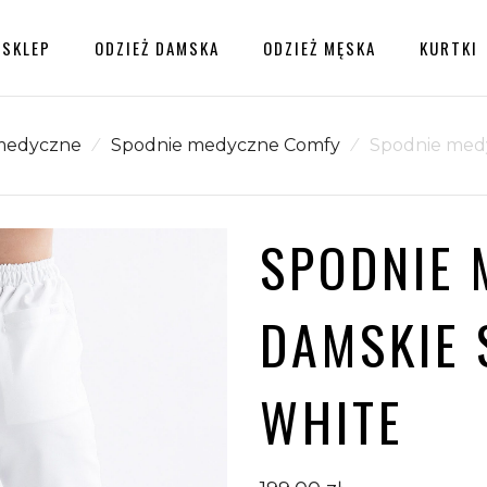
SKLEP
ODZIEŻ DAMSKA
ODZIEŻ MĘSKA
KURTKI
medyczne
⁄
Spodnie medyczne Comfy
⁄
Spodnie med
a
Dostawy, Zwroty, Wymiany
BLUZA
Polityka prywatności, Regulamin
MEDYCZNA
SPODNIE 
DAMSKA
SCRUBS Z
DAMSKIE 
KOŁNIERZYKIEM
LEA™ – CORAL
PROTECT
WHITE
199,00
zł