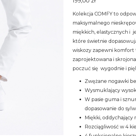
199,00
zł
Kolekcja COMFY to odpowi
maksymalnego nieskrępo
miękkich, elastycznych i 
które świetnie dopasowuja
wiskozy zapewni komfort t
zaprojektowana i skrojona z
poczuć się wygodnie i pię
Zwężane nogawki bez
Wysmuklający wysoki
W pasie guma i sznu
dopasowanie do sylw
Miękki, oddychający 
Rozciągliwość w 4 k
4 funkcjonalne kiesz