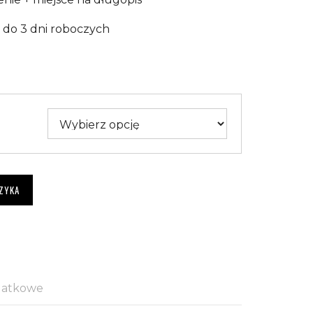
: do 3 dni roboczych
ZYKA
datkowe