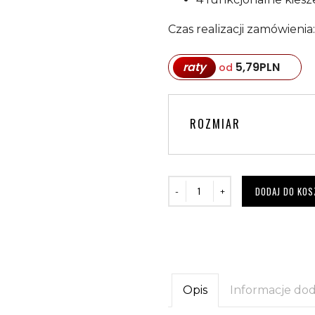
Czas realizacji zamówienia
raty
5,79
PLN
od
ROZMIAR
DODAJ DO KOS
Opis
Informacje do